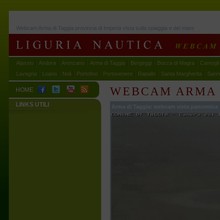
Webcam Arma di Taggia provincia di Imperia vista sulla spiaggia e del mare
Alassio
Andora
Arenzano
Arma di Taggia
Bergeggi
Bocca di Magra
Camogli
Lavagna
Loano
Noli
Portofino
Portovenere
Rapallo
Santa Margherita
Sanr
WEBCAM ARMA D
HOME
LINKS UTILI
Arma di Taggia: webcam vista panormica