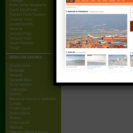
Camogli
Porto Santa Margherita
Santa Margherita
Rapallo Porto Turistico
Chiavari mare
Lavagna porto
Varazze
Genova Pegli
Varazze mare
Sestri Ponente
Zoagli
WEBCAM SAVONA
Savona mare
Bergeggi
Varigotti
Varigotti Mare
Porto Savona
Laigueglia
Alassio
Marina di Alassio e Gallinara
Ceriale
Finale Ligure
Pietra Ligure
Andora
Celle Ligure
Albisola
Varazze - Piani d’Invrea