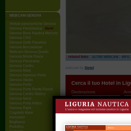
WEBCAM GENOVA
Vedute panoramiche Genova
Genova Panoramica
-
New!
Genova Base Nautica Mercury
Genova CNG
Genova Golfo Paradiso
Genova Boccadasse
Webcam Genova Quarto
Genova Monte Fasce
related links
ALTRE WEBCAM
INFO
Genova Panorama
Genova Centro
webcam by
Sistel
Genova Mare
Genova Ingresso Porto
Genova Stadio
Cerca il tuo Hotel in Lig
Genova Porto
Genova Porto Ponte Parodi
Destinazione
Arri
Genova Centro Storico
Genova Nervi
Genova Porto Antico
Genova Righi
Cogoleto Mare
Arenzano
Bogliasco
Portofino