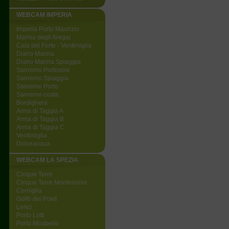
WEBCAM IMPERIA
Imperia Porto Maurizio
Marina degli Aregai
Cala del Forte - Ventimiglia
Diano Marina
Diano Marina Spiaggia
Sanremo Portosole
Sanremo Spiaggia
Sanremo Porto
Sanremo costa
Bordighera
Arma di Taggia A
Arma di Taggia B
Arma di Taggia C
Ventimiglia
Dolceacqua
WEBCAM LA SPEZIA
Cinque Terre
Cinque Terre Monterosso
Corniglia
Golfo dei Poeti
Lerici
Porto Lotti
Porto Mirabello