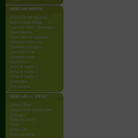
WEBCAM IMPERIA
Imperia Porto Maurizio
Marina degli Aregai
Cala del Forte - Ventimiglia
Diano Marina
Diano Marina Spiaggia
Sanremo Portosole
Sanremo Spiaggia
Sanremo Porto
Sanremo costa
Bordighera
Arma di Taggia A
Arma di Taggia B
Arma di Taggia C
Ventimiglia
Dolceacqua
WEBCAM LA SPEZIA
Cinque Terre
Cinque Terre Monterosso
Corniglia
Golfo dei Poeti
Lerici
Porto Lotti
Porto Mirabello