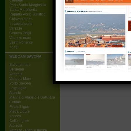
Camogli
Porto Santa Margherita
Santa Margherita
Rapallo Porto Turistico
Chiavari mare
Lavagna porto
Varazze
Genova Pegli
Varazze mare
Sestri Ponente
Zoagli
WEBCAM SAVONA
Savona mare
Bergeggi
Varigotti
Varigotti Mare
Porto Savona
Laigueglia
Alassio
Marina di Alassio e Gallinara
Ceriale
Finale Ligure
Pietra Ligure
Andora
Celle Ligure
Albisola
Varazze - Piani d’Invrea