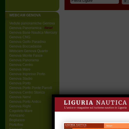
WEBCAM GENOVA
Vedute panoramiche Genova
Genova Panoramica
-
New!
Genova Base Nautica Mercury
Genova CNG
Genova Golfo Paradiso
Genova Boccadasse
Webcam Genova Quarto
Genova Monte Fasce
Genova Panorama
Genova Centro
Genova Mare
Genova Ingresso Porto
Genova Stadio
Genova Porto
Genova Porto Ponte Parodi
Genova Centro Storico
Genova Nervi
Genova Porto Antico
Genova Righi
Cogoleto Mare
Arenzano
Bogliasco
Portofino