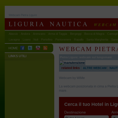
Webcam Pietra Ligure
Alassio
Andora
Arenzano
Arma di Taggia
Bergeggi
Bocca di Magra
Camogli
Lavagna
Loano
Noli
Portofino
Portovenere
Rapallo
Santa Margherita
Sanr
WEBCAM PIETR
HOME
LINKS UTILI
Pietra Ligure: webcam sul lungomare
related links
ALTRE WEBCAM
NAUT
Webcam by WiMe
La webcam posizionata in cima a Pietra L
mare.
Cerca il tuo Hotel in Lig
Destinazione
Arri